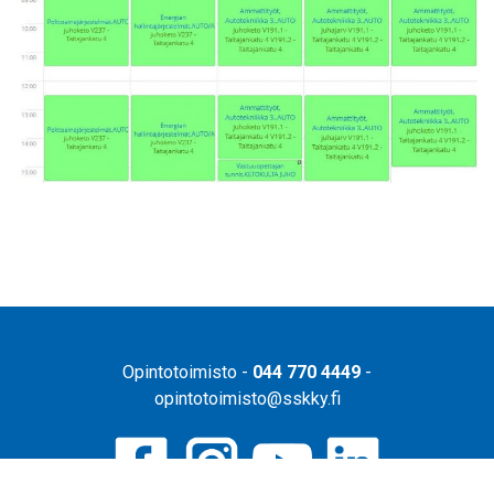
Opintotoimisto -
044 770 4449
-
opintotoimisto@sskky.fi