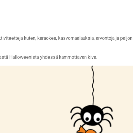
iviteetteja kuten, karaokea, kasvomaalauksia, arvontoja ja paljon
n tästä Halloweenista yhdessä kammottavan kiva.