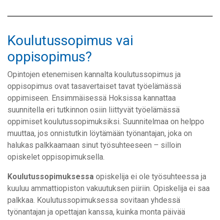
Koulutussopimus vai
oppisopimus?
Opintojen etenemisen kannalta koulutussopimus ja
oppisopimus ovat tasavertaiset tavat työelämässä
oppimiseen. Ensimmäisessä Hoksissa kannattaa
suunnitella eri tutkinnon osiin liittyvät työelämässä
oppimiset koulutussopimuksiksi. Suunnitelmaa on helppo
muuttaa, jos onnistutkin löytämään työnantajan, joka on
halukas palkkaamaan sinut työsuhteeseen – silloin
opiskelet oppisopimuksella.
Koulutussopimuksessa
opiskelija ei ole työsuhteessa ja
kuuluu ammattiopiston vakuutuksen piiriin. Opiskelija ei saa
palkkaa. Koulutussopimuksessa sovitaan yhdessä
työnantajan ja opettajan kanssa, kuinka monta päivää