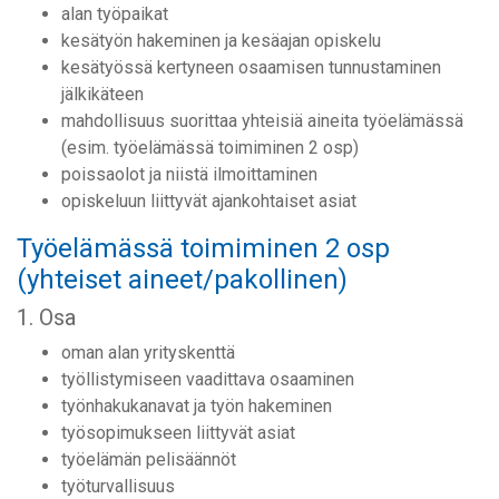
alan työpaikat
kesätyön hakeminen ja kesäajan opiskelu
kesätyössä kertyneen osaamisen tunnustaminen
jälkikäteen
mahdollisuus suorittaa yhteisiä aineita työelämässä
(esim. työelämässä toimiminen 2 osp)
poissaolot ja niistä ilmoittaminen
opiskeluun liittyvät ajankohtaiset asiat
Työelämässä toimiminen 2 osp
(yhteiset aineet/pakollinen)
1. Osa
oman alan yrityskenttä
työllistymiseen vaadittava osaaminen
työnhakukanavat ja työn hakeminen
työsopimukseen liittyvät asiat
työelämän pelisäännöt
työturvallisuus