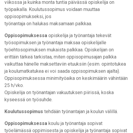
viikossa ja kuinka monta tuntia päivässä opiskelija on
työpaikalla. Koulutussopimus voidaan muuttaa
oppisopimukseksi, jos
työnantaja on halukas maksamaan palkkaa.
Oppisopimuksessa
opiskelija ja työnantaja tekevät
työsopimuksen ja työnantaja maksaa opiskelijalle
työehtosopimuksen mukaista palkkaa. Opiskelijan on
erittäin tärkeä tarkistaa, miten oppisopimusajan palkka
vaikuttaa hänelle maksettaviin etuuksiin (esim. opintotukea
ja koulumatkatukea ei voi saada oppisopimuksen ajalta).
Oppisopimuksessa minimityöaika on keskimäärin vähintään
25 h/vko.
Opiskelija on työnantajan vakuutuksen piirissä, koska
kyseessä on työsuhde.
Koulutussopimus
tehdään työnantajan ja koulun välillä.
Oppisopimuksessa
koulu ja työnantaja sopivat
työelämässä oppimisesta ja opiskelija ja työnantaja sopivat