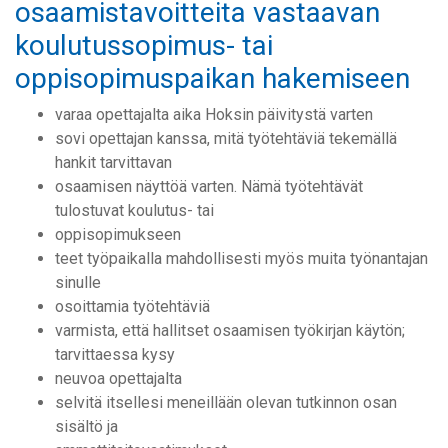
osaamistavoitteita vastaavan
koulutussopimus- tai
oppisopimuspaikan hakemiseen
varaa opettajalta aika Hoksin päivitystä varten
sovi opettajan kanssa, mitä työtehtäviä tekemällä
hankit tarvittavan
osaamisen näyttöä varten. Nämä työtehtävät
tulostuvat koulutus- tai
oppisopimukseen
teet työpaikalla mahdollisesti myös muita työnantajan
sinulle
osoittamia työtehtäviä
varmista, että hallitset osaamisen työkirjan käytön;
tarvittaessa kysy
neuvoa opettajalta
selvitä itsellesi meneillään olevan tutkinnon osan
sisältö ja