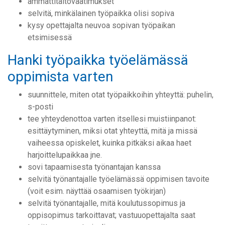
ammattitaitovaatimukset
selvitä, minkälainen työpaikka olisi sopiva
kysy opettajalta neuvoa sopivan työpaikan
etsimisessä
Hanki työpaikka työelämässä
oppimista varten
suunnittele, miten otat työpaikkoihin yhteyttä: puhelin,
s-posti
tee yhteydenottoa varten itsellesi muistiinpanot:
esittäytyminen, miksi otat yhteyttä, mitä ja missä
vaiheessa opiskelet, kuinka pitkäksi aikaa haet
harjoittelupaikkaa jne.
sovi tapaamisesta työnantajan kanssa
selvitä työnantajalle työelämässä oppimisen tavoite
(voit esim. näyttää osaamisen työkirjan)
selvitä työnantajalle, mitä koulutussopimus ja
oppisopimus tarkoittavat; vastuuopettajalta saat