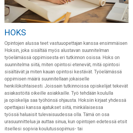
HOKS
Opintojen alussa teet vastuuopettajan kanssa ensimmäisen
Hoksin, joka sisältää myös alustavan suunnitelman
työelämässä oppimisesta eri tutkinnon osissa. Hoks on
suunnitelma siitä, miten opintosi etenevät, mitä opintosi
sisältävät ja miten kauan opintosi kestävät. Työelämässä
oppimisen määrä suunnitellaan jokaiselle
henkilökohtaisesti. Joissain tutkinnoissa opiskelijat tekevät
asiakastöitä oikeille asiakkaille. Työ tehdään koululla
ja opiskelija saa työhönsä ohjausta. Hoksiin kirjaat yhdessä
opettajasi kanssa ajatukset siitä, minkälaisessa
työssä haluaisit tulevaisuudessa olla. Tämä on osa
urasuunnittelua ja auttaa sinua, kun opintojen edetessä etsit
itsellesi sopivia koulutussopimus- tai