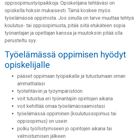
oppisopimustyöpaikkoja. Opiskelijana tehtäväsi on
opiskella hoksin mukaisesti. Tämä koskee myös
työelämässä oppimista. Jos sinulla on tarve muuttaa tehtyä
koulutus- tai oppisopimusta, pitää siitä etukäteen sopia
työnantajan ja opettajan kanssa ja muutoksiin pitää olla
perusteltu syy.
Työelämässä oppimisen hyödyt
opiskelijalle
pääset oppimaan työpaikalle ja tutustumaan oman
ammattialasi
työtehtäviin ja työympäristöön
voit tutustua eri työnantajiin opintojen aikana
voit kehittää omaa työelämäosaamistasi
työelämässä oppiminen (koulutussopimus tai
oppisopimus) on usein
polku työllistymiseen jo opintojen aikana tai
valmistumisen jälkeen