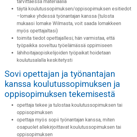
tarvittaessa materiaalia
täytä koulutussopimuksen/oppisopimuksen esitiedot
–lomake yhdessä työnantajan kanssa (tulosta
mukaasi lomake Wilmasta, voit saada lomakkeen
myös opettajaltasi)
toimita tiedot opettajallesi; hän varmistaa, että
työpaikka soveltuu työelämässä oppimiseen
lähihoitajaopiskelijoiden työpaikat hoidetaan
koulutusalalla keskitetysti
Sovi opettajan ja työnantajan
kanssa koulutussopimuksen ja
oppisopimuksen tekemisestä
opettaja tekee ja tulostaa koulutussopimuksen tai
oppisopimuksen
opettaja myös sopii työnantajan kanssa, miten
osapuolet allekirjoittavat koulutussopimuksen tai
oppisopimuksen