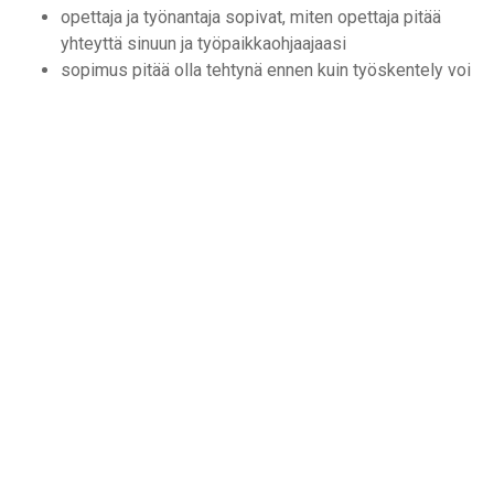
opettaja ja työnantaja sopivat, miten opettaja pitää
yhteyttä sinuun ja työpaikkaohjaajaasi
sopimus pitää olla tehtynä ennen kuin työskentely voi
alkaa
Valmistaudu työelämässä
oppimisen aloitukseen
hanki tarvittaessa lisää tietoa tulevasta työpaikastasi
tarkista minne ja mihin aikaan sinun pitää
ensimmäisenä päivänä mennä
tarkista, pitääkö sinulla olla esim. tietynlaiset
työvaatteet, kun aloitat työn
valmistaudu itsesi esittelemiseen ensimmäisenä
työpäivänä
sopimuksessasi on nimetty työpaikkaohjaajasi, joka
toimii yhteyshenkilönäsi