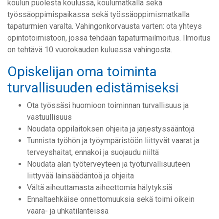
koulun puolesta koulussa, koulumatkalla sekä
työssäoppimispaikassa sekä työssäoppimismatkalla
tapaturmien varalta. Vahingonkorvausta varten: ota yhteys
opintotoimistoon, jossa tehdään tapaturmailmoitus. Ilmoitus
on tehtävä 10 vuorokauden kuluessa vahingosta.
Opiskelijan oma toiminta
turvallisuuden edistämiseksi
Ota työssäsi huomioon toiminnan turvallisuus ja
vastuullisuus
Noudata oppilaitoksen ohjeita ja järjestyssääntöjä
Tunnista työhön ja työympäristöön liittyvät vaarat ja
terveyshaitat, ennakoi ja suojaudu niiltä
Noudata alan työterveyteen ja työturvallisuuteen
liittyvää lainsäädäntöä ja ohjeita
Vältä aiheuttamasta aiheettomia hälytyksiä
Ennaltaehkäise onnettomuuksia sekä toimi oikein
vaara- ja uhkatilanteissa