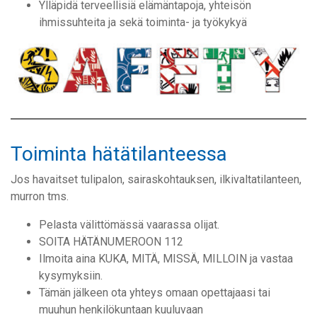
Ylläpidä terveellisiä elämäntapoja, yhteisön
ihmissuhteita ja sekä toiminta- ja työkykyä
Toiminta hätätilanteessa
Jos havaitset tulipalon, sairaskohtauksen, ilkivaltatilanteen,
murron tms.
Pelasta välittömässä vaarassa olijat.
SOITA HÄTÄNUMEROON 112
Ilmoita aina KUKA, MITÄ, MISSÄ, MILLOIN ja vastaa
kysymyksiin.
Tämän jälkeen ota yhteys omaan opettajaasi tai
muuhun henkilökuntaan kuuluvaan