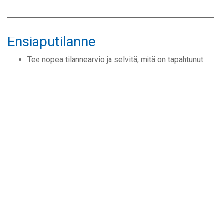
Ensiaputilanne
Tee nopea tilannearvio ja selvitä, mitä on tapahtunut.
Pelasta vaarassa olevat.
Aloita ensiapu omien kykyjesi mukaisesti.
Hälytä lisäapua työpaikalta ja soita hätänumeroon 112.
Estä lisäonnettomuudet.
Jos potilaan tila muuttuu merkittävästi, ilmoita siitä
hätäkeskukselle. Tieto välittyy sieltä
sairaankuljetukselle.