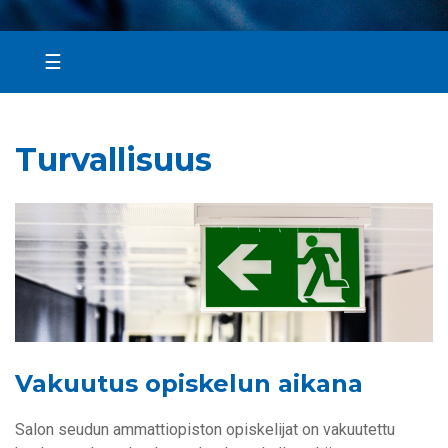
☰
Turvallisuus
Vakuutus opiskelun aikana
Salon seudun ammattiopiston opiskelijat on vakuutettu